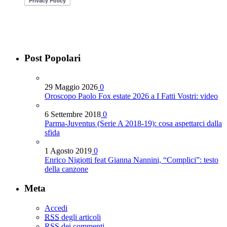
Post Popolari
29 Maggio 2026
0
Oroscopo Paolo Fox estate 2026 a I Fatti Vostri: video
6 Settembre 2018
0
Parma-Juventus (Serie A 2018-19): cosa aspettarci dalla
sfida
1 Agosto 2019
0
Enrico Nigiotti feat Gianna Nannini, “Complici”: testo
della canzone
Meta
Accedi
RSS
degli articoli
RSS
dei commenti