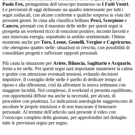
Paolo Fox,
protagonista dell’oroscopo trasmesso su
I Fatti Vostri
.
Le previsioni di oggi delineano un quadro interessante per tutti i
segni zodiacali, con alcune conferme e qualche sorpresa in vista dei
prossimi giorni. In cima alla classifica brillano
Pesci, Scorpione
e
Cancro,
premiati con il massimo delle stelle: per questi segni si
prospetta un weekend ricco di emozioni positive, incontri favoriti e
una rinnovata energia, soprattutto in ambito sentimentale. Ottimo
momento anche per
Toro, Leone, Gemelli, Vergine e Capricorno
,
che ottengono quattro stelle: situazioni in crescita, con possibilità di
consolidare progetti e rafforzare rapporti personali.
Più cauta la situazione per
Ariete, Bilancia, Sagittario e Acquario
,
fermi a tre stelle. Per questi segni sarà importante mantenere la calma
e gestire con attenzione eventuali tensioni, evitando decisioni
impulsive. Il consiglio delle stelle è quello di dedicare tempo al
riposo e alla riflessione, così da affrontare la nuova settimana con
maggiore lucidità. Nel complesso, il weekend si presenta equilibrato,
con opportunità diffuse ma anche la necessità, per alcuni, di
procedere con prudenza. Le indicazioni astrologiche suggeriscono di
ascoltare le proprie intuizioni e di non trascurare il benessere
personale. Al termine dell’articolo sarà presente il video con
l’oroscopo completo della giornata, per approfondire nel dettaglio
tutte le previsioni segno per segno.